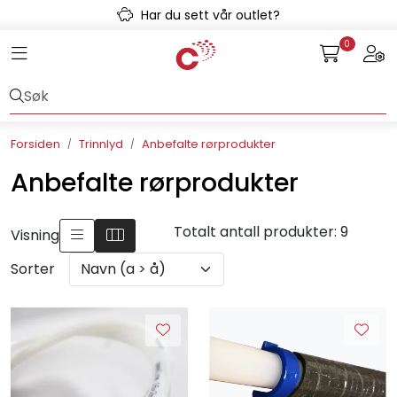
Skip to main content
Har du sett vår outlet?
0
Toggle navigation
Togg
Avløpssystem
Gulvvarme
Forsiden
Trinnlyd
Anbefalte rørprodukter
Kulvert
Anbefalte rørprodukter
Prefab
Totalt antall produkter: 9
Visning
Radonsikring
Sorter
Rørsystemer
Snøsmelt