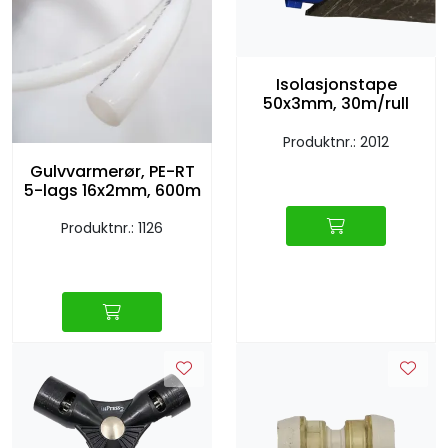
Sprinkler
Tappevann
Isolasjonstape
50x3mm, 30m/rull
Trinnlyd
Produktnr.: 2012
Gulvvarmerør, PE-RT
Vannbehandling
5-lags 16x2mm, 600m
Produktnr.: 1126
Varmeanlegg
Outlet
Utgått av sortiment
Kontakt oss