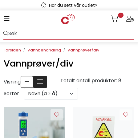
Skip to main content
Har du sett vår outlet?
0
Toggle navigation
Togg
Avløpssystem
Gulvvarme
Forsiden
Vannbehandling
Vannprøver/div
Kulvert
Vannprøver/div
Prefab
Totalt antall produkter: 8
Visning
Radonsikring
Sorter
Rørsystemer
Snøsmelt