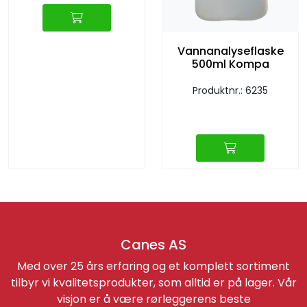
Vannanalyseflaske
500ml Kompa
Produktnr.: 6235
Canes AS
Med over 25 års erfaring og et komplett sortiment
tilbyr vi kvalitetsprodukter, som alltid er på lager. Vår
visjon er å være rørleggerens beste