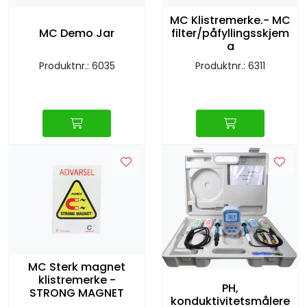
Retur/reklamasjon
MC Klistremerke.- MC
MC Demo Jar
filter/påfyllingsskjem
a
Produktnr.: 6035
Produktnr.: 6311
MC Sterk magnet
klistremerke -
PH,
STRONG MAGNET
konduktivitetsmålere