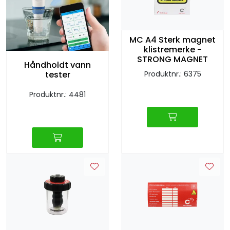
Sprinkler
Tappevann
MC A4 Sterk magnet
klistremerke -
STRONG MAGNET
Håndholdt vann
Trinnlyd
Produktnr.: 6375
tester
Vannbehandling
Produktnr.: 4481
Varmeanlegg
Outlet
Utgått av sortiment
Kontakt oss