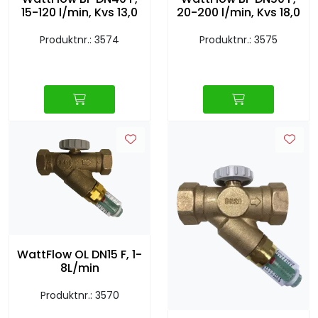
Retur/reklamasjon
15-120 l/min, Kvs 13,0
20-200 l/min, Kvs 18,0
Produktnr.: 3574
Produktnr.: 3575
WattFlow OL DN15 F, 1-
8L/min
Produktnr.: 3570