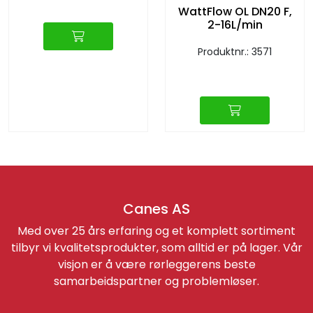
WattFlow OL DN20 F,
2-16L/min
Produktnr.: 3571
Canes AS
Med over 25 års erfaring og et komplett sortiment
tilbyr vi kvalitetsprodukter, som alltid er på lager. Vår
visjon er å være rørleggerens beste
samarbeidspartner og problemløser.