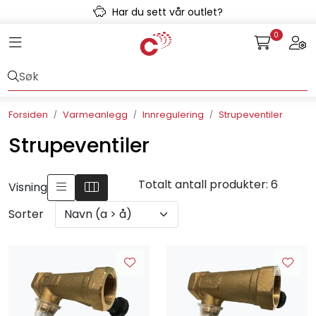
Skip to main content
Har du sett vår outlet?
0
Toggle navigation
Togg
Avløpssystem
Gulvvarme
Forsiden
Varmeanlegg
Innregulering
Strupeventiler
Kulvert
Strupeventiler
Prefab
Totalt antall produkter: 6
Visning
Radonsikring
Sorter
Rørsystemer
Snøsmelt