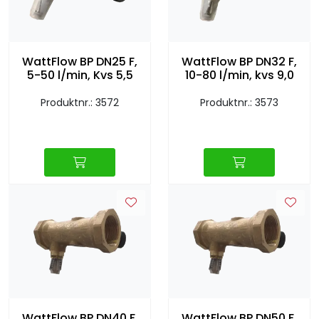
Sprinkler
Tappevann
WattFlow BP DN25 F,
WattFlow BP DN32 F,
5-50 l/min, Kvs 5,5
10-80 l/min, kvs 9,0
Trinnlyd
Produktnr.: 3572
Produktnr.: 3573
Vannbehandling
Varmeanlegg
Outlet
Utgått av sortiment
Kontakt oss
WattFlow BP DN40 F,
WattFlow BP DN50 F,