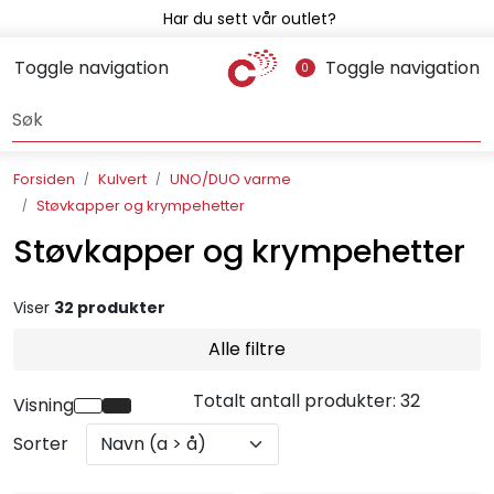
Skip to main content
Har du sett vår outlet?
Toggle navigation
Toggle navigation
0
Avløpssystem
Gulvvarme
Forsiden
Kulvert
UNO/DUO varme
Støvkapper og krympehetter
Kulvert
Støvkapper og krympehetter
Prefab
Viser
32 produkter
Radonsikring
Alle filtre
Rørsystemer
Totalt antall produkter: 32
Visning
Sorter
Snøsmelt