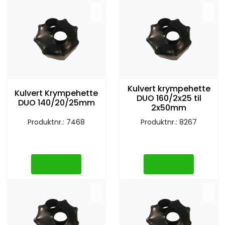
Sprinkler
Tappevann
Trinnlyd
Kulvert krympehette
Vannbehandling
Kulvert Krympehette
DUO 160/2x25 til
DUO 140/20/25mm
2x50mm
Varmeanlegg
Produktnr.: 7468
Produktnr.: 8267
Outlet
Utgått av sortiment
Kontakt oss