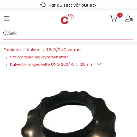
Skip to main content
Har du sett vår outlet?
0
Toggle navigation
Togg
Avløpssystem
Gulvvarme
Forsiden
Kulvert
UNO/DUO varme
Støvkapper og krympehetter
Kulvert
Kulvert krympehette UNO 200/75 til 125mm
Prefab
Radonsikring
Rørsystemer
Snøsmelt