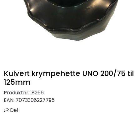
Sprinkler
Tappevann
Trinnlyd
Vannbehandling
Kulvert krympehette UNO 200/75 til
Varmeanlegg
125mm
Outlet
Produktnr.:
8266
EAN:
7073306227795
Utgått av sortiment
Del
Kontakt oss