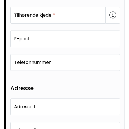
Sprinkler
Tilhørende kjede
*
Tappevann
Trinnlyd
E-post
Vannbehandling
Telefonnummer
Varmeanlegg
Outlet
Adresse
Utgått av sortiment
Adresse 1
Kontakt oss