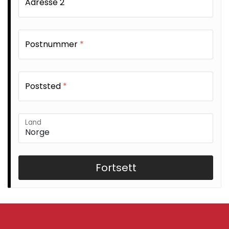
Adresse 2
Retur/reklamasjon
Postnummer
*
Poststed
*
Land
Fortsett