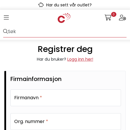
Skip to main content
Har du sett vår outlet?
0
Toggle navigation
Togg
Avløpssystem
Gulvvarme
Registrer deg
Kulvert
Har du bruker?
Logg inn her!
Prefab
Firmainformasjon
Radonsikring
Firmanavn
*
Rørsystemer
Snøsmelt
Org. nummer
*