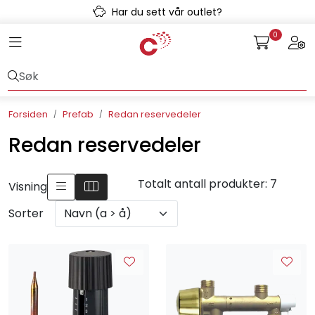
Skip to main content
Har du sett vår outlet?
0
Toggle navigation
Togg
Avløpssystem
Gulvvarme
Forsiden
Prefab
Redan reservedeler
Kulvert
Redan reservedeler
Prefab
Totalt antall produkter: 7
Visning
Radonsikring
Sorter
Rørsystemer
Snøsmelt