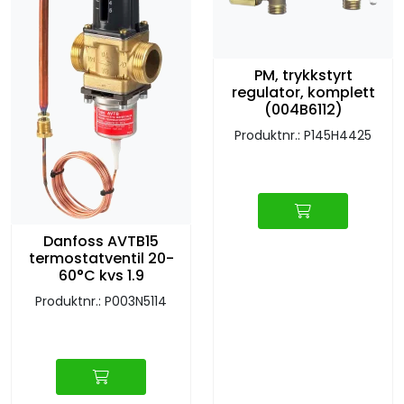
Sprinkler
Tappevann
PM, trykkstyrt
regulator, komplett
(004B6112)
Trinnlyd
Produktnr.: P145H4425
Vannbehandling
Varmeanlegg
Danfoss AVTB15
termostatventil 20-
Outlet
60°C kvs 1.9
Produktnr.: P003N5114
Utgått av sortiment
Kontakt oss