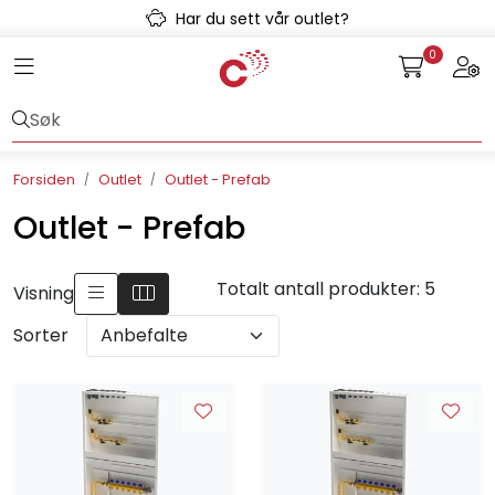
Skip to main content
Har du sett vår outlet?
0
Toggle navigation
Togg
Avløpssystem
Gulvvarme
Forsiden
Outlet
Outlet - Prefab
Kulvert
Outlet - Prefab
Prefab
Totalt antall produkter: 5
Visning
Radonsikring
Sorter
Rørsystemer
Snøsmelt