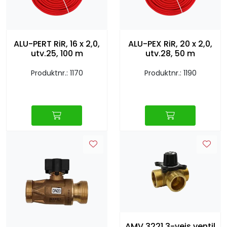
Sprinkler
Tappevann
ALU-PERT RiR, 16 x 2,0,
ALU-PEX RiR, 20 x 2,0,
utv.25, 100 m
utv.28, 50 m
Trinnlyd
Produktnr.: 1170
Produktnr.: 1190
Vannbehandling
Varmeanlegg
Outlet
Utgått av sortiment
Kontakt oss
AMV 3221 3-veis ventil