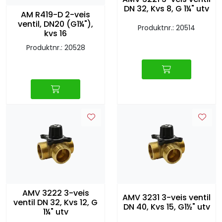
Retur/reklamasjon
DN 32, Kvs 8, G 1¼" utv
AM R419-D 2-veis
ventil, DN20 (G1¼"),
Produktnr.: 20514
kvs 16
Produktnr.: 20528
AMV 3222 3-veis
AMV 3231 3-veis ventil
ventil DN 32, Kvs 12, G
DN 40, Kvs 15, G1½" utv
1¼" utv