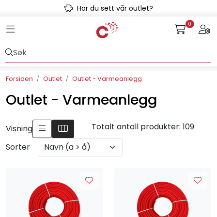
Skip to main content
Har du sett vår outlet?
0
Toggle navigation
Togg
Avløpssystem
Gulvvarme
Forsiden
Outlet
Outlet - Varmeanlegg
Kulvert
Outlet - Varmeanlegg
Prefab
Totalt antall produkter: 109
Visning
Radonsikring
Sorter
Rørsystemer
Snøsmelt