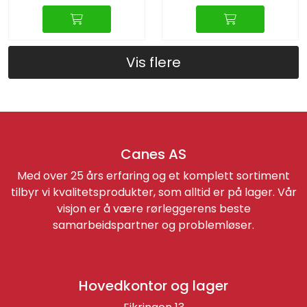
Vis flere
Canes AS
Med over 25 års erfaring og et komplett sortiment
tilbyr vi kvalitetsprodukter, som alltid er på lager. Vår
visjon er å være rørleggerens beste
samarbeidspartner og problemløser.
Hovedkontor og lager