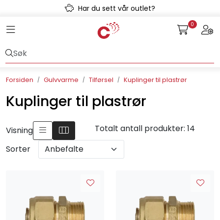
Skip to main content
Har du sett vår outlet?
0
Toggle navigation
Togg
Avløpssystem
Gulvvarme
Forsiden
Gulvvarme
Tilførsel
Kuplinger til plastrør
Kulvert
Kuplinger til plastrør
Prefab
Totalt antall produkter: 14
Visning
Radonsikring
Sorter
Rørsystemer
Snøsmelt