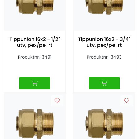
Sprinkler
Tappevann
Tippunion 16x2 - 1/2"
Tippunion 16x2 - 3/4"
Trinnlyd
utv, pex/pe-rt
utv, pex/pe-rt
Vannbehandling
Produktnr.: 3491
Produktnr.: 3493
Varmeanlegg
Outlet
Utgått av sortiment
Kontakt oss