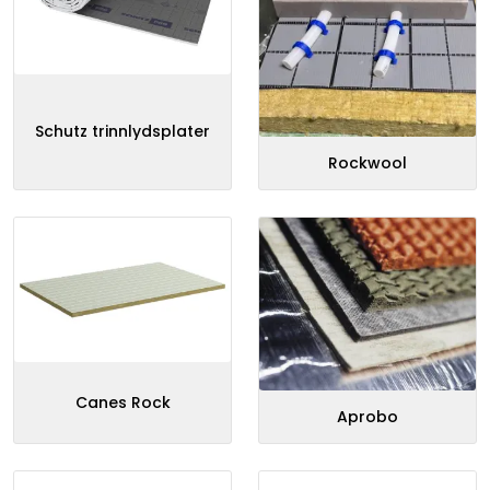
Sprinkler
Tappevann
Schutz trinnlydsplater
Trinnlyd
Rockwool
Vannbehandling
Varmeanlegg
Outlet
Utgått av sortiment
Canes Rock
Aprobo
Kontakt oss