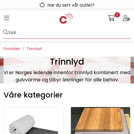
Skip to main content
Har du sett vår outlet?
0
Toggle navigation
Togg
Avløpssystem
Gulvvarme
Forsiden
Trinnlyd
Kulvert
Trinnlyd
Vi er Norges ledende innenfor trinnlyd kombinert med
Prefab
gulvvarme og tilbyr løsninger for alle behov.
Radonsikring
Våre kategorier
Rørsystemer
Snøsmelt