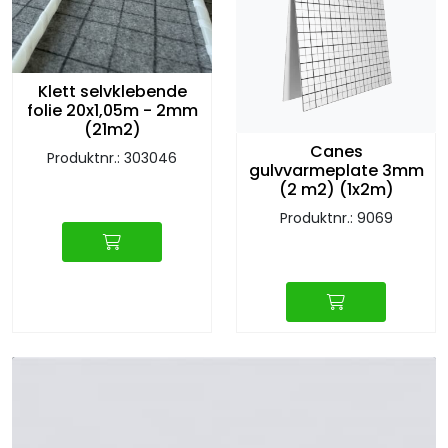
Klett selvklebende
folie 20x1,05m - 2mm
(21m2)
Canes
Produktnr.: 303046
gulvvarmeplate 3mm
(2 m2) (1x2m)
Produktnr.: 9069
Canes
Oppdag mer
EPS Rehabplate
Canes rehabplate for 16 mm gulvvarmerør. Monteres