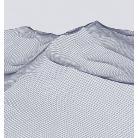
direkte på selvbærende undergulv og limes til
underlaget med egnet lim.
Canes rehabplate er laget av EPS og aluminium (AW-
1050A). Platene leveres i tykkelsen 20 mm, med ferdig
utfreste spor for vannrør.
Platene er helfolierte, og hver plate kan brukes som
henholdsvis standard-, vende- eller tilførselelement.
Kjøp her