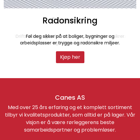
Radonsikring
Gulvvarme
Snøsmelt
Vi tilbyr et bredt sortiment og har kompetansen du
Driftssikkert og behovstilpasset system som sikrer
Føl deg sikker på at boliger, bygninger og
arbeidsplasser er trygge og radonsikre miljøer.
trenger for å lykkes i dine prosjekt.
snø- og isfrie uteområder.
Kjøp her
Kjøp her
Kjøp her
Canes AS
Med over 25 års erfaring og et komplett sortiment
tilbyr vi kvalitetsprodukter, som alltid er på lager. Vår
visjon er å være rørleggerens beste
samarbeidspartner og problemløser.