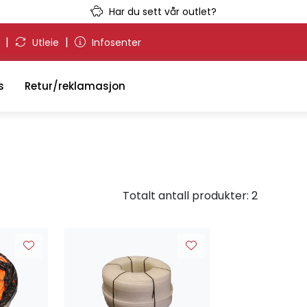
Har du sett vår outlet?
|
|
g
Utleie
Infosenter
s
Retur/reklamasjon
Totalt antall produkter: 2