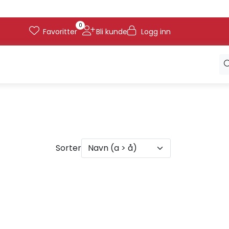
0
Favoritter
Bli kunde
Logg inn
Sorter