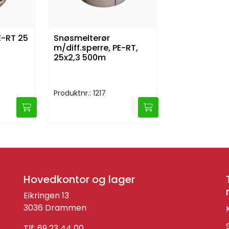
E-RT 25
Snøsmelterør
m/diff.sperre, PE-RT,
25x2,3 500m
Produktnr.: 1217
Hovedkontor og lager
Eikringen 13
3036 Drammen
Tlf: 69 23 44 00