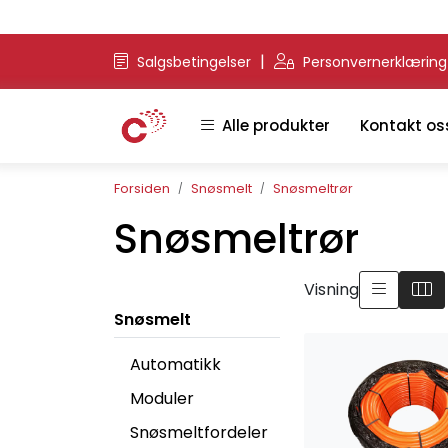
Skip to main content
|
Salgsbetingelser
Personvernerklærin
Alle produkter
Kontakt os
Forsiden
Snøsmelt
Snøsmeltrør
Snøsmeltrør
Visning
Snøsmelt
Automatikk
Moduler
Snøsmeltfordeler