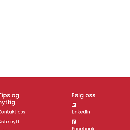
Tips og
Følg oss
nyttig
Kontakt oss
LinkedIn
Siste nytt
Facebook