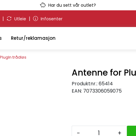
Har du sett vår outlet?
|
|
g
Utleie
Infosenter
s
Retur/reklamasjon
PlugIn trådløs
Antenne for Plu
Produktnr.:
65414
EAN:
7073306059075
-
+