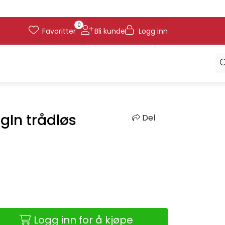
0
Favoritter
Bli kunde
Logg inn
gIn trådløs
Del
Logg inn for å kjøpe