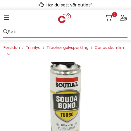
Skip to main content
Har du sett vår outlet?
0
Toggle navigation
Togg
Avløpssystem
Gulvvarme
Forsiden
Trinnlyd
Tilbehør gulvsparkling
Canes skumlim
Kulvert
Prefab
Radonsikring
Rørsystemer
Snøsmelt