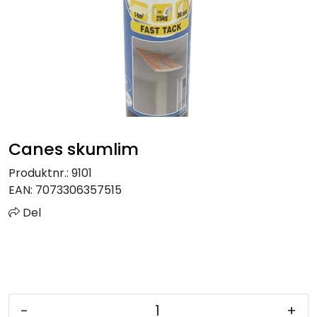
Sprinkler
Tappevann
Trinnlyd
Vannbehandling
Canes skumlim
Varmeanlegg
Produktnr.:
9101
EAN:
7073306357515
Outlet
Del
Utgått av sortiment
Kontakt oss
-
+