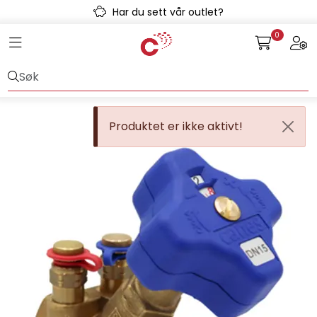
Skip to main content
Har du sett vår outlet?
0
Toggle navigation
Togg
Avløpssystem
Gulvvarme
Produktet er ikke aktivt!
Kulvert
Prefab
Radonsikring
Rørsystemer
Snøsmelt