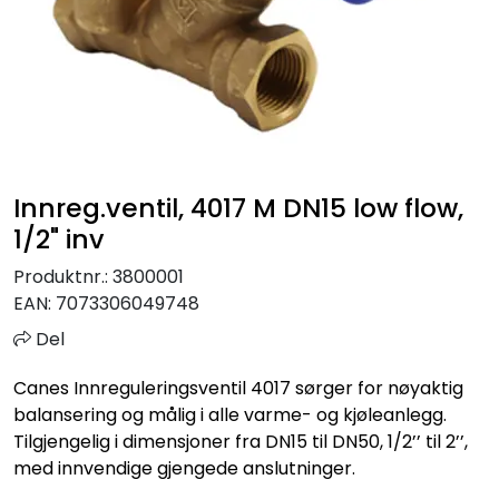
Sprinkler
Tappevann
Trinnlyd
Innreg.ventil, 4017 M DN15 low flow,
Vannbehandling
1/2" inv
Varmeanlegg
Produktnr.:
3800001
EAN:
7073306049748
Outlet
Del
Canes Innreguleringsventil 4017 sørger for nøyaktig
Utgått av sortiment
balansering og målig i alle varme- og kjøleanlegg.
Tilgjengelig i dimensjoner fra DN15 til DN50, 1/2’’ til 2’’,
Kontakt oss
med innvendige gjengede anslutninger.