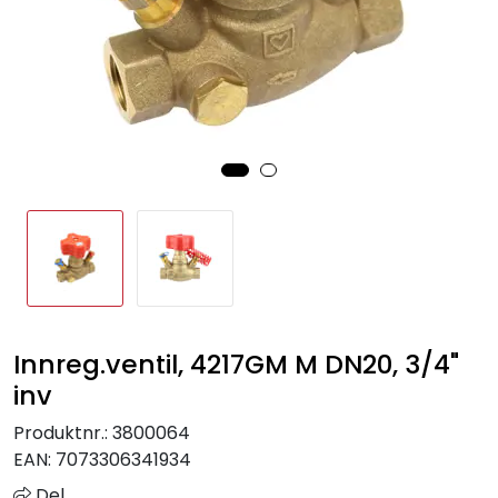
Sprinkler
Tappevann
Trinnlyd
Vannbehandling
Varmeanlegg
Outlet
Innreg.ventil, 4217GM M DN20, 3/4"
Utgått av sortiment
inv
Produktnr.:
3800064
Kontakt oss
EAN:
7073306341934
Del