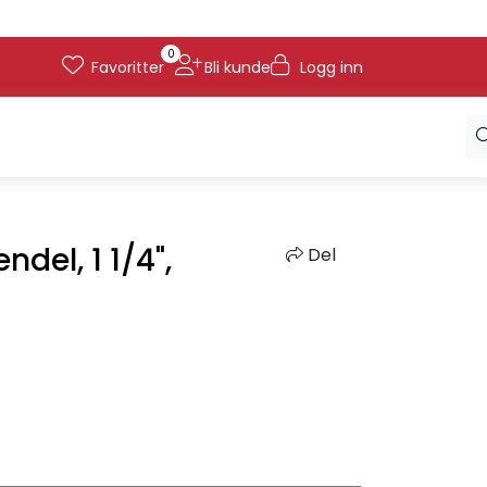
0
Favoritter
Bli kunde
Logg inn
del, 1 1/4",
Del