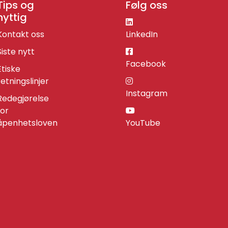
Tips og
Følg oss
nyttig
Kontakt oss
LinkedIn
Siste nytt
Facebook
Etiske
retningslinjer
Instagram
Redegjørelse
for
åpenhetsloven
YouTube