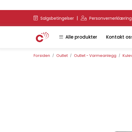
Skip to main content
|
Salgsbetingelser
Personvernerklærin
Alle produkter
Kontakt os
Forsiden
Outlet
Outlet - Varmeanlegg
Kulev