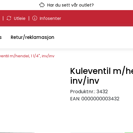
Har du sett vår outlet?
|
|
g
Utleie
Infosenter
s
Retur/reklamasjon
entil m/hendel, 1 1/4", inv/inv
Kuleventil m/hen
inv/inv
Produktnr.:
3432
EAN:
0000000003432