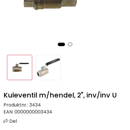
Sprinkler
Tappevann
Trinnlyd
Vannbehandling
Varmeanlegg
Outlet
Kuleventil m/hendel, 2", inv/inv U
Utgått av sortiment
Produktnr.:
3434
EAN:
0000000003434
Kontakt oss
Del