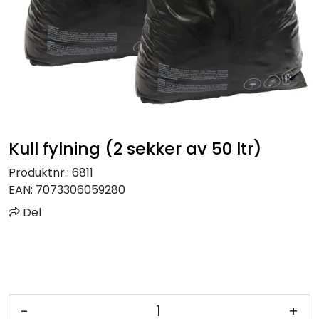
Sprinkler
Tappevann
Trinnlyd
Vannbehandling
Kull fylning (2 sekker av 50 ltr)
Varmeanlegg
Produktnr.:
6811
EAN:
7073306059280
Outlet
Del
Utgått av sortiment
Kontakt oss
-
+