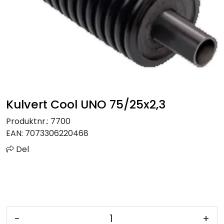
Sprinkler
Tappevann
Trinnlyd
Vannbehandling
Kulvert Cool UNO 75/25x2,3
Varmeanlegg
Produktnr.:
7700
EAN:
7073306220468
Outlet
Del
Utgått av sortiment
Kontakt oss
-
+