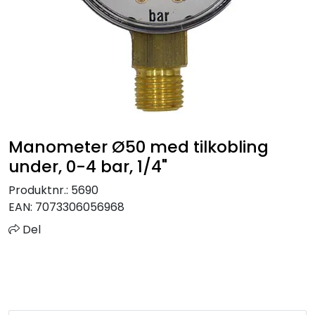
Sprinkler
Tappevann
Trinnlyd
Vannbehandling
Manometer Ø50 med tilkobling
under, 0-4 bar, 1/4"
Varmeanlegg
Produktnr.:
5690
EAN:
7073306056968
Outlet
Del
Utgått av sortiment
Kontakt oss