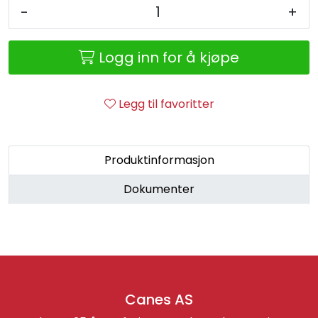
Retur/reklamasjon
-
+
Logg inn for å kjøpe
Legg til favoritter
Produktinformasjon
Dokumenter
Canes AS