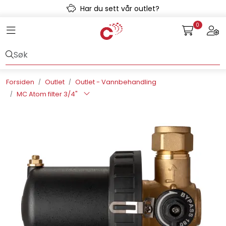
Skip to main content
Har du sett vår outlet?
0
Toggle navigation
Togg
Avløpssystem
Gulvvarme
Forsiden
Outlet
Outlet - Vannbehandling
MC Atom filter 3/4"
Kulvert
Prefab
Radonsikring
Rørsystemer
Snøsmelt