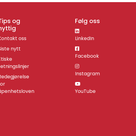
Tips og
Følg oss
nyttig
Kontakt oss
LinkedIn
Siste nytt
Facebook
Etiske
retningslinjer
Instagram
Redegjørelse
for
åpenhetsloven
YouTube