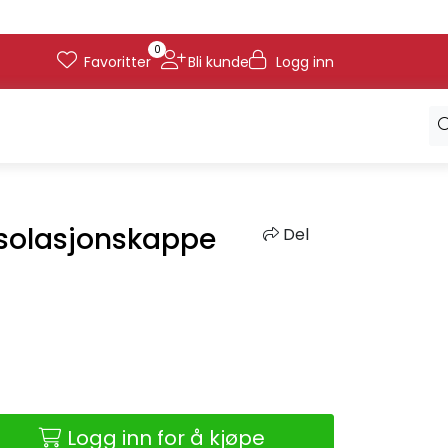
0
Favoritter
Bli kunde
Logg inn
 Isolasjonskappe
Del
Logg inn for å kjøpe