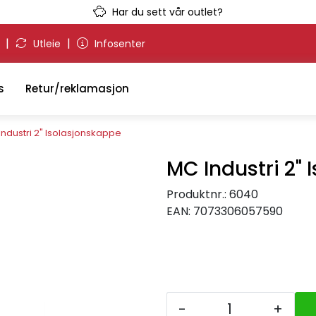
Har du sett vår outlet?
|
|
g
Utleie
Infosenter
s
Retur/reklamasjon
Industri 2" Isolasjonskappe
MC Industri 2"
Produktnr.:
6040
EAN:
7073306057590
-
+