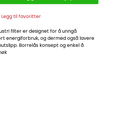
Legg til favoritter
stri filter er designet for å unngå
ert energiforbruk, og dermed også lavere
tslipp. Borrelås konsept og enkel å
enøk