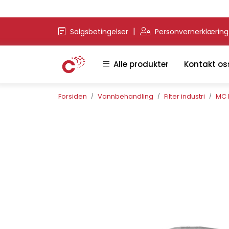
Skip to main content
|
Salgsbetingelser
Personvernerklærin
Alle produkter
Kontakt os
Forsiden
Vannbehandling
Filter industri
MC 