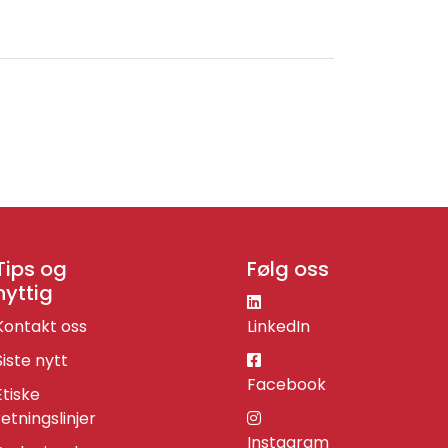
Tips og
Følg oss
nyttig
Kontakt oss
LinkedIn
Siste nytt
Facebook
Etiske
retningslinjer
Instagram