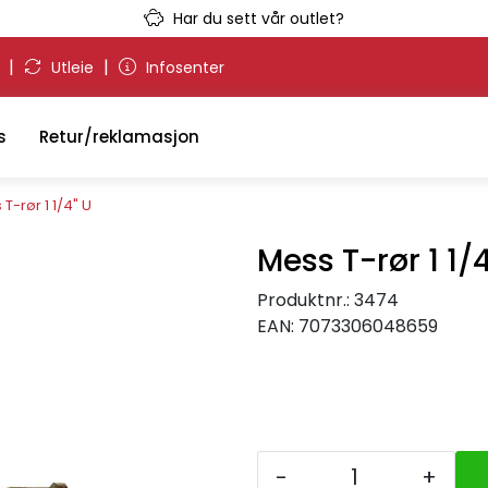
Har du sett vår outlet?
|
|
g
Utleie
Infosenter
s
Retur/reklamasjon
T-rør 1 1/4" U
Mess T-rør 1 1/4
Produktnr.:
3474
EAN:
7073306048659
-
+