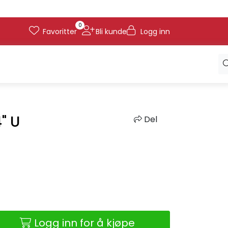
0
Favoritter
Bli kunde
Logg inn
" U
Del
Logg inn for å kjøpe