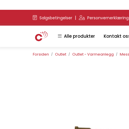
Skip to main content
|
Salgsbetingelser
Personvernerklærin
Alle produkter
Kontakt os
Forsiden
Outlet
Outlet - Varmeanlegg
Mess 