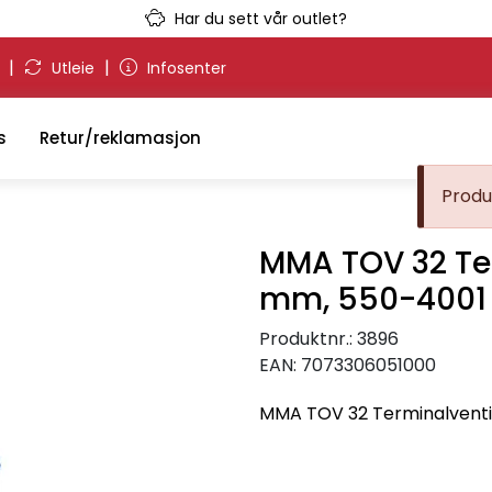
Har du sett vår outlet?
|
|
g
Utleie
Infosenter
s
Retur/reklamasjon
Produk
MMA TOV 32 Ter
mm, 550-4001 l/
Produktnr.:
3896
EAN:
7073306051000
MMA TOV 32 Terminalventil, 