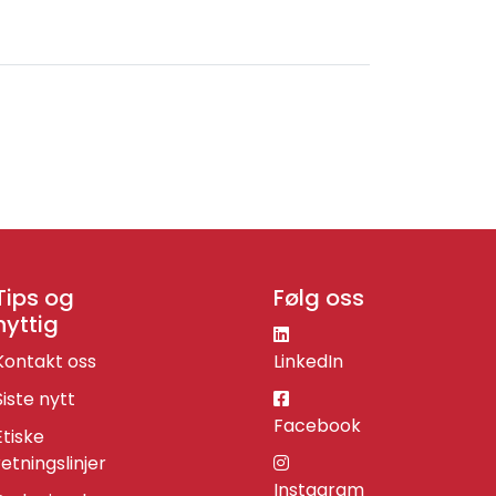
Tips og
Følg oss
nyttig
Kontakt oss
LinkedIn
Siste nytt
Facebook
Etiske
retningslinjer
Instagram