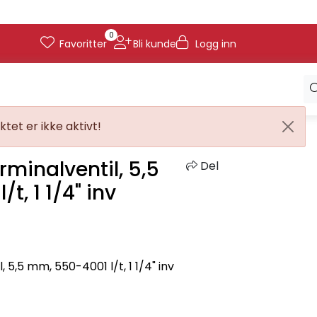
0
Favoritter
Bli kunde
Logg inn
tet er ikke aktivt!
minalventil, 5,5
Del
t, 1 1/4" inv
5,5 mm, 550-4001 l/t, 1 1/4" inv