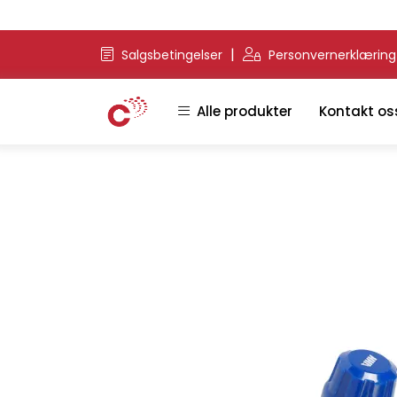
Skip to main content
|
Salgsbetingelser
Personvernerklærin
Alle produkter
Kontakt os