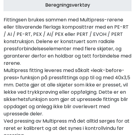
Beregningsverktøy
Fittingsen brukes sammen med Multipress-rørene
eller tilsvarende flerlags komposittrør med en PE-RT
/ AI / PE-RT, PEX / AI/ PEX eller PERT / EVOH / PERT
konstruksjon. Delene er konstruert som radiale
pressforbindelseselementer med flere skjøter, og
garanterer derfor en holdbar og tett forbindelse med
rørene.
Multipress fitting leveres med såkalt «leak-before-
press» funksjon på pressfittings opp til og med 40x3,5
mm. Dette gjør at alle skjøter som ikke er presset, vil
lekke ved trykkprøving eller oppfølging. Dette er en
sikkerhetsfunksjon som gjør at upressede fittings blir
oppdaget og anlegg ikke blir overlevert med
upressede deler.
Ved pressing av Multipress må det alltid sørges for at
røret er kalibrert og at det synes i kontrollvindu før