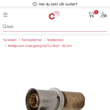
Skip to main content
Har du sett vår outlet?
0
Toggle navigation
Togg
Avløpssystem
Gulvvarme
Forsiden
Rørsystemer
Multipress
Multipress Overgang Fe/Cu 16x2 - 18 mm
Kulvert
Prefab
Radonsikring
Rørsystemer
Snøsmelt