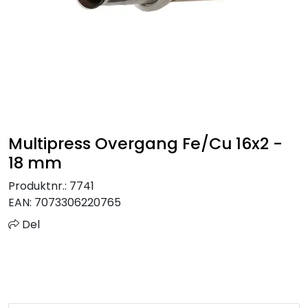
Sprinkler
Tappevann
Trinnlyd
Vannbehandling
Multipress Overgang Fe/Cu 16x2 -
18 mm
Varmeanlegg
Produktnr.:
7741
EAN:
7073306220765
Outlet
Del
Utgått av sortiment
Kontakt oss