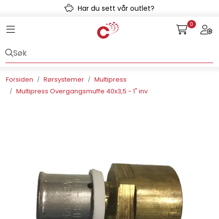
Skip to main content
Har du sett vår outlet?
0
Toggle navigation
Togg
Avløpssystem
Gulvvarme
Forsiden
Rørsystemer
Multipress
Multipress Overgangsmuffe 40x3,5 - 1" inv
Kulvert
Prefab
Radonsikring
Rørsystemer
Snøsmelt