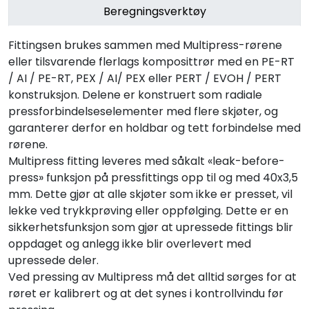
Beregningsverktøy
Fittingsen brukes sammen med Multipress-rørene
eller tilsvarende flerlags komposittrør med en PE-RT
/ AI / PE-RT, PEX / AI/ PEX eller PERT / EVOH / PERT
konstruksjon. Delene er konstruert som radiale
pressforbindelseselementer med flere skjøter, og
garanterer derfor en holdbar og tett forbindelse med
rørene.
Multipress fitting leveres med såkalt «leak-before-
press» funksjon på pressfittings opp til og med 40x3,5
mm. Dette gjør at alle skjøter som ikke er presset, vil
lekke ved trykkprøving eller oppfølging. Dette er en
sikkerhetsfunksjon som gjør at upressede fittings blir
oppdaget og anlegg ikke blir overlevert med
upressede deler.
Ved pressing av Multipress må det alltid sørges for at
røret er kalibrert og at det synes i kontrollvindu før