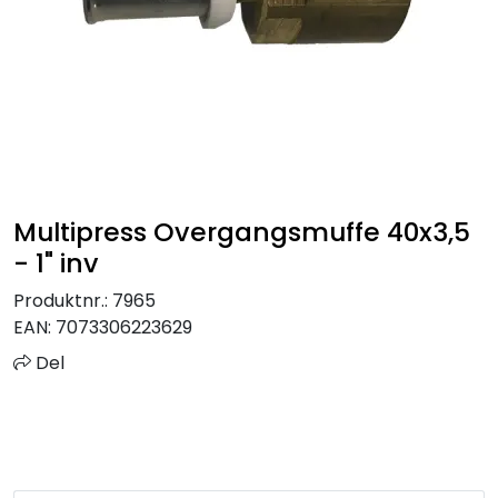
Sprinkler
Tappevann
Trinnlyd
Vannbehandling
Multipress Overgangsmuffe 40x3,5
- 1" inv
Varmeanlegg
Produktnr.:
7965
EAN:
7073306223629
Outlet
Del
Utgått av sortiment
Kontakt oss