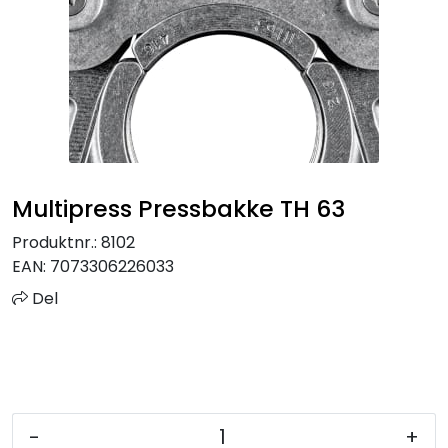
Sprinkler
Tappevann
Trinnlyd
Vannbehandling
Multipress Pressbakke TH 63
Varmeanlegg
Produktnr.:
8102
EAN:
7073306226033
Outlet
Del
Utgått av sortiment
Kontakt oss
-
+