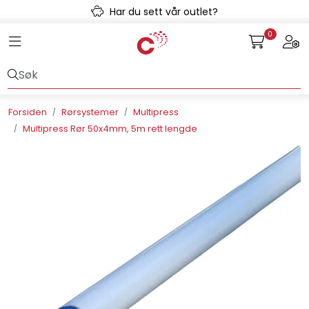
Skip to main content
Har du sett vår outlet?
0
Toggle navigation
Togg
Avløpssystem
Gulvvarme
Forsiden
Rørsystemer
Multipress
Multipress Rør 50x4mm, 5m rett lengde
Kulvert
Prefab
Radonsikring
Rørsystemer
Snøsmelt