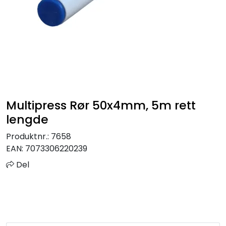
Sprinkler
Tappevann
Trinnlyd
Vannbehandling
Multipress Rør 50x4mm, 5m rett
lengde
Varmeanlegg
Produktnr.:
7658
EAN:
7073306220239
Outlet
Del
Utgått av sortiment
Kontakt oss