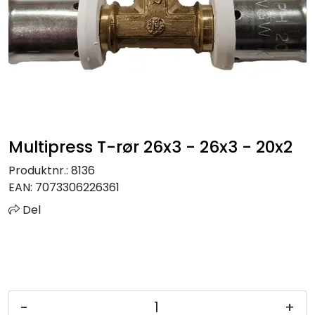
Sprinkler
Tappevann
Trinnlyd
Vannbehandling
Multipress T-rør 26x3 - 26x3 - 20x2
Varmeanlegg
Produktnr.:
8136
EAN:
7073306226361
Outlet
Del
Utgått av sortiment
Kontakt oss
-
+