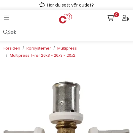
Skip to main content
Har du sett vår outlet?
0
Toggle navigation
Togg
Avløpssystem
Gulvvarme
Forsiden
Rørsystemer
Multipress
Multipress T-rør 26x3 - 26x3 - 20x2
Kulvert
Prefab
Radonsikring
Rørsystemer
Snøsmelt