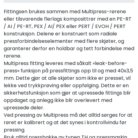
Fittingsen brukes sammen med Multipress-rørene
eller tilsvarende flerlags komposittrør med en PE-RT
/ AI / PE-RT, PEX / AI/ PEX eller PERT / EVOH / PERT
konstruksjon. Delene er konstruert som radiale
pressforbindelseselementer med flere skjøter, og
garanterer derfor en holdbar og tett forbindelse med
rørene.
Multipress fitting leveres med såkalt «leak-before-
press» funksjon på pressfittings opp til og med 40x3,5
mm. Dette gjør at alle skjøter som ikke er presset, vil
lekke ved trykkprøving eller oppfølging. Dette er en
sikkerhetsfunksjon som gjør at upressede fittings blir
oppdaget og anlegg ikke blir overlevert med
upressede deler.
Ved pressing av Multipress må det alltid sørges for at
røret er kalibrert og at det synes i kontrollvindu før
pressing.
Bruk alltid pressbakke av typen TH og pressmaskin