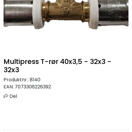
Sprinkler
Tappevann
Trinnlyd
Vannbehandling
Multipress T-rør 40x3,5 - 32x3 -
32x3
Varmeanlegg
Produktnr.:
8140
EAN:
7073306226392
Outlet
Del
Utgått av sortiment
Kontakt oss