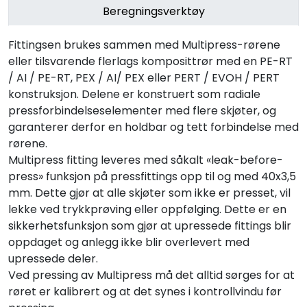
Beregningsverktøy
Fittingsen brukes sammen med Multipress-rørene
eller tilsvarende flerlags komposittrør med en PE-RT
/ AI / PE-RT, PEX / AI/ PEX eller PERT / EVOH / PERT
konstruksjon. Delene er konstruert som radiale
pressforbindelseselementer med flere skjøter, og
garanterer derfor en holdbar og tett forbindelse med
rørene.
Multipress fitting leveres med såkalt «leak-before-
press» funksjon på pressfittings opp til og med 40x3,5
mm. Dette gjør at alle skjøter som ikke er presset, vil
lekke ved trykkprøving eller oppfølging. Dette er en
sikkerhetsfunksjon som gjør at upressede fittings blir
oppdaget og anlegg ikke blir overlevert med
upressede deler.
Ved pressing av Multipress må det alltid sørges for at
røret er kalibrert og at det synes i kontrollvindu før