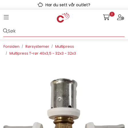
Skip to main content
Har du sett vår outlet?
0
Toggle navigation
Togg
Avløpssystem
Gulvvarme
Forsiden
Rørsystemer
Multipress
Multipress T-rør 40x3,5 - 32x3 - 32x3
Kulvert
Prefab
Radonsikring
Rørsystemer
Snøsmelt