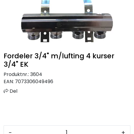
Sprinkler
Tappevann
Trinnlyd
Fordeler 3/4" m/lufting 4 kurser
Vannbehandling
3/4" EK
Varmeanlegg
Produktnr.:
3604
EAN:
7073306049496
Outlet
Del
Utgått av sortiment
Kontakt oss
-
+