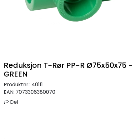
Sprinkler
Tappevann
Trinnlyd
Vannbehandling
Reduksjon T-Rør PP-R Ø75x50x75 -
GREEN
Varmeanlegg
Produktnr.:
40111
EAN:
7073306380070
Outlet
Del
Utgått av sortiment
Kontakt oss