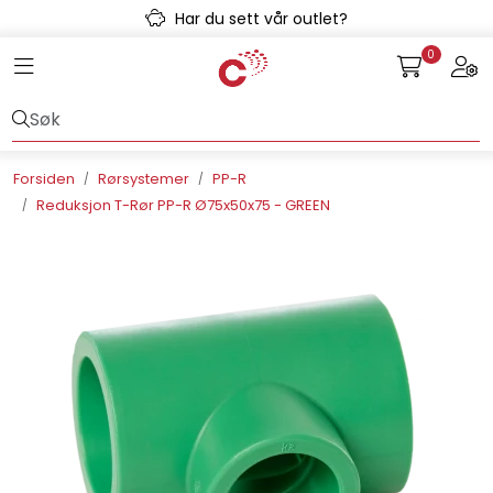
Skip to main content
Har du sett vår outlet?
0
Toggle navigation
Togg
Avløpssystem
Gulvvarme
Forsiden
Rørsystemer
PP-R
Reduksjon T-Rør PP-R Ø75x50x75 - GREEN
Kulvert
Prefab
Radonsikring
Rørsystemer
Snøsmelt