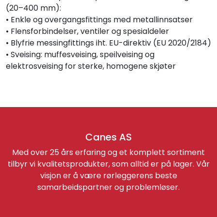
(20–400 mm):
• Enkle og overgangsfittings med metallinnsatser
• Flensforbindelser, ventiler og spesialdeler
• Blyfrie messingfittings iht. EU-direktiv (EU 2020/2184)
• Sveising: muffesveising, speilveising og
elektrosveising for sterke, homogene skjøter
Canes AS
Med over 25 års erfaring og et komplett sortiment
tilbyr vi kvalitetsprodukter, som alltid er på lager. Vår
visjon er å være rørleggerens beste
samarbeidspartner og problemløser.