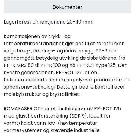
Dokumenter
Lagerføres i dimensjonene 20-110 mm.
Kombinasjonen av trykk- og
temperaturbestandighet gjør det til et foretrukket
valg i bolig-, nærings- og industribygg. PP-R har
gjennomgått betydelig utvikling de siste tiårene, fra
PP-R MRS 80 til PP-R 100 og nå PP-RCT type 125. Den
nyeste generasjonen, PP-RCT 125, er en
heksenmodifisert random copolymer produsert med
spherizone-teknologi. Dette gir bedre kontroll over
molekylstruktur og krystallinitet.
ROMAFASER CT+ er et multilagsrør av PP-RCT 125
med glassfiberforsterkning (SDR 9). Ideelt for
varmt/kaldt vann, lav-/høytemperatur
varmesystemer og krevende industrielle