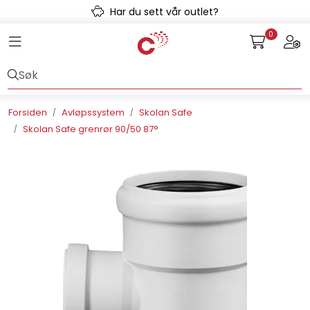
Skip to main content
Har du sett vår outlet?
0
Toggle navigation
Togg
Avløpssystem
Gulvvarme
Forsiden
Avløpssystem
Skolan Safe
Skolan Safe grenrør 90/50 87°
Kulvert
Prefab
Radonsikring
Rørsystemer
Snøsmelt