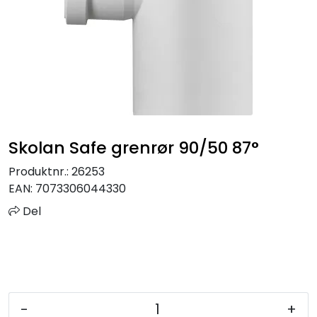
Sprinkler
Tappevann
Trinnlyd
Vannbehandling
Skolan Safe grenrør 90/50 87°
Varmeanlegg
Produktnr.:
26253
EAN:
7073306044330
Outlet
Del
Utgått av sortiment
Kontakt oss
-
+