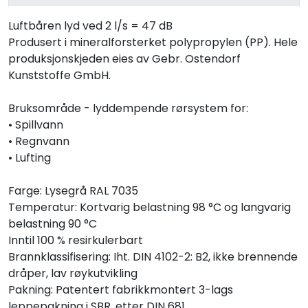
Luftbåren lyd ved 2 l/s = 47 dB
Produsert i mineralforsterket polypropylen (PP). Hele
produksjonskjeden eies av Gebr. Ostendorf
Kunststoffe GmbH.
Bruksområde - lyddempende rørsystem for:
• Spillvann
• Regnvann
• Lufting
Farge: Lysegrå RAL 7035
Temperatur: Kortvarig belastning 98 °C og langvarig
belastning 90 °C
Inntil 100 % resirkulerbart
Brannklassifisering: Iht. DIN 4102-2: B2, ikke brennende
dråper, lav røykutvikling
Pakning: Patentert fabrikkmontert 3-lags
leppepakning i SBR, etter DIN 681