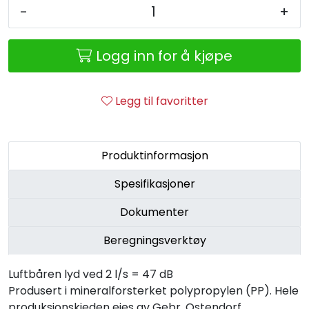
Retur/reklamasjon
-
+
Logg inn for å kjøpe
Legg til favoritter
Produktinformasjon
Spesifikasjoner
Dokumenter
Beregningsverktøy
Luftbåren lyd ved 2 l/s = 47 dB
Produsert i mineralforsterket polypropylen (PP). Hele
produksjonskjeden eies av Gebr. Ostendorf