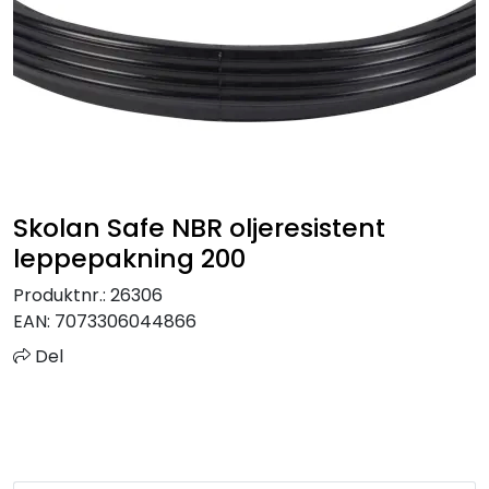
Sprinkler
Tappevann
Trinnlyd
Vannbehandling
Skolan Safe NBR oljeresistent
leppepakning 200
Varmeanlegg
Produktnr.:
26306
EAN:
7073306044866
Outlet
Del
Utgått av sortiment
Kontakt oss