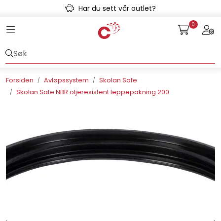
Skip to main content
Har du sett vår outlet?
0
Toggle navigation
Togg
Avløpssystem
Gulvvarme
Forsiden
Avløpssystem
Skolan Safe
Skolan Safe NBR oljeresistent leppepakning 200
Kulvert
Prefab
Radonsikring
Rørsystemer
Snøsmelt