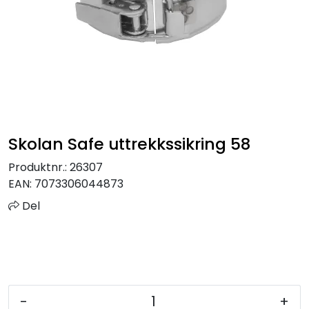
Sprinkler
Tappevann
Trinnlyd
Vannbehandling
Skolan Safe uttrekkssikring 58
Varmeanlegg
Produktnr.:
26307
EAN:
7073306044873
Outlet
Del
Utgått av sortiment
Kontakt oss
-
+