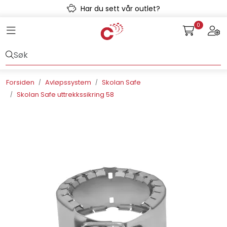
Skip to main content
Har du sett vår outlet?
0
Toggle navigation
Togg
Avløpssystem
Gulvvarme
Forsiden
Avløpssystem
Skolan Safe
Skolan Safe uttrekkssikring 58
Kulvert
Prefab
Radonsikring
Rørsystemer
Snøsmelt