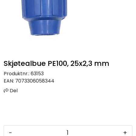
Sprinkler
Tappevann
Trinnlyd
Vannbehandling
Skjøtealbue PE100, 25x2,3 mm
Varmeanlegg
Produktnr.:
63153
EAN:
7073306058344
Outlet
Del
Utgått av sortiment
Kontakt oss
-
+