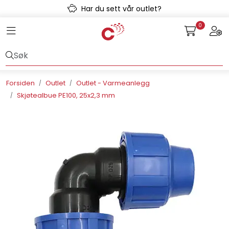
Skip to main content
Har du sett vår outlet?
0
Toggle navigation
Togg
Avløpssystem
Gulvvarme
Forsiden
Outlet
Outlet - Varmeanlegg
Skjøtealbue PE100, 25x2,3 mm
Kulvert
Prefab
Radonsikring
Rørsystemer
Snøsmelt