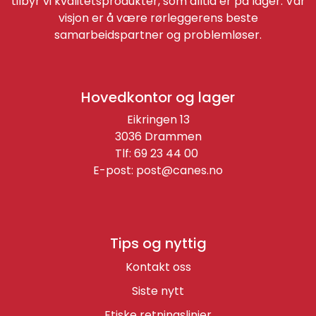
tilbyr vi kvalitetsprodukter, som alltid er på lager. Vår
visjon er å være rørleggerens beste
samarbeidspartner og problemløser.
Hovedkontor og lager
Eikringen 13
3036 Drammen
Tlf: 69 23 44 00
E-post:
post@canes.no
Tips og nyttig
Kontakt oss
Siste nytt
Etiske retningslinjer