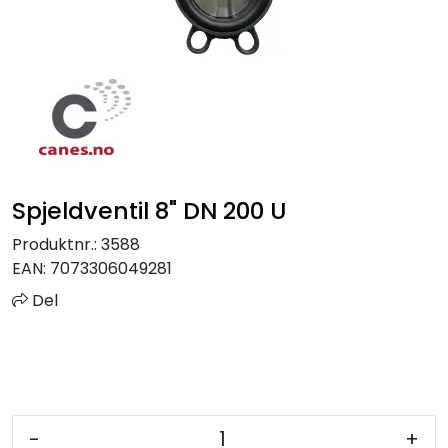
Sprinkler
Tappevann
Trinnlyd
Vannbehandling
Spjeldventil 8" DN 200 U
Varmeanlegg
Produktnr.:
3588
EAN:
7073306049281
Outlet
Del
Utgått av sortiment
Kontakt oss
-
+