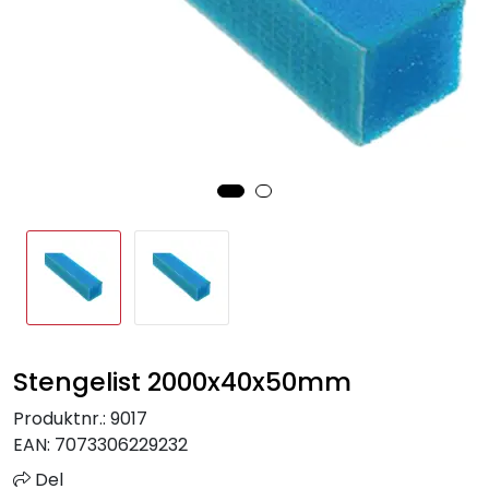
Sprinkler
Tappevann
Trinnlyd
Vannbehandling
Varmeanlegg
Outlet
Stengelist 2000x40x50mm
Utgått av sortiment
Produktnr.:
9017
Kontakt oss
EAN:
7073306229232
Del