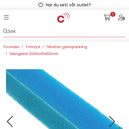
Skip to main content
Har du sett vår outlet?
0
Toggle navigation
Togg
Avløpssystem
Gulvvarme
Forsiden
Trinnlyd
Tilbehør gulvsparkling
Stengelist 2000x40x50mm
Kulvert
Prefab
Radonsikring
Rørsystemer
Snøsmelt