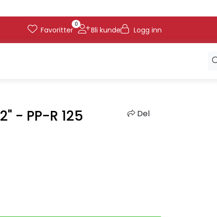
0
Favoritter
Bli kunde
Logg inn
2" - PP-R 125
Del