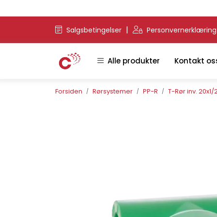
Skip to main content
|
Salgsbetingelser
Personvernerklærin
Alle produkter
Kontakt os
Forsiden
Rørsystemer
PP-R
T-Rør inv. 20x1/