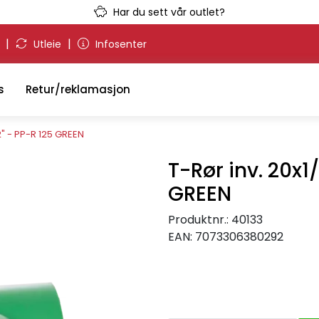
Har du sett vår outlet?
|
|
g
Utleie
Infosenter
s
Retur/reklamasjon
2" - PP-R 125 GREEN
T-Rør inv. 20x1/
GREEN
Produktnr.:
40133
EAN:
7073306380292