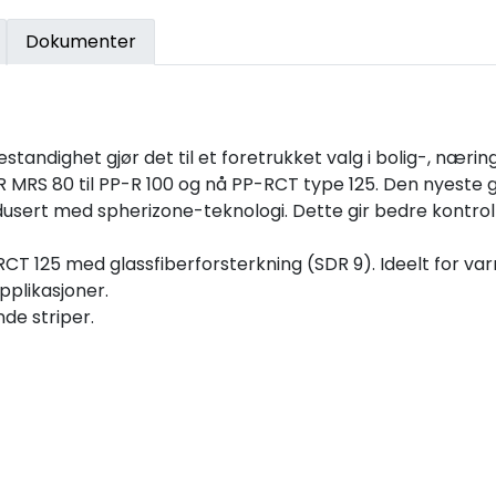
Dokumenter
andighet gjør det til et foretrukket valg i bolig-, næri
PP-R MRS 80 til PP-R 100 og nå PP-RCT type 125. Den nyeste
rt med spherizone-teknologi. Dette gir bedre kontroll o
CT 125 med glassfiberforsterkning (SDR 9). Ideelt for v
pplikasjoner.
de striper.