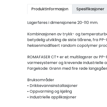
Produktinformasjon
Spesifikasjoner
Lagerføres i dimensjonene 20-110 mm.
Kombinasjonen av trykk- og temperaturbest
betydelig utvikling de siste tiårene, fra 
heksenmodifisert random copolymer produse
ROMAFASER CT+ er et multilagsrør av PP-R
varmesystemer og krevende industrielle a
Fargekode: Grønn med fire røde langsgåen
Bruksområder
• Drikkevannsinstallasjoner
• Oppvarming og kjøling
• Industrielle applikasjoner