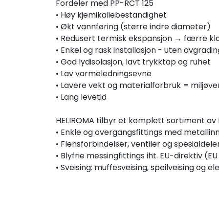
Fordeler med PP-RCT 125
• Høy kjemikaliebestandighet
• Økt vannføring (større indre diameter)
• Redusert termisk ekspansjon → færre 
• Enkel og rask installasjon - uten avgradin
• God lydisolasjon, lavt trykktap og ruhet
• Lav varmeledningsevne
• Lavere vekt og materialforbruk = miljøve
• Lang levetid
HELIROMA tilbyr et komplett sortiment av 
• Enkle og overgangsfittings med metallin
• Flensforbindelser, ventiler og spesialdele
• Blyfrie messingfittings iht. EU-direktiv (
• Sveising: muffesveising, speilveising og 