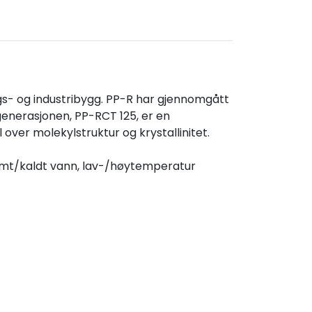
ngs- og industribygg. PP-R har gjennomgått
 generasjonen, PP-RCT 125, er en
ver molekylstruktur og krystallinitet.
armt/kaldt vann, lav-/høytemperatur