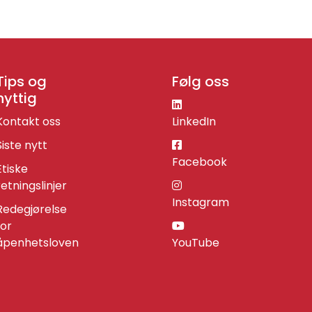
Tips og
Følg oss
nyttig
Kontakt oss
LinkedIn
Siste nytt
Facebook
Etiske
retningslinjer
Instagram
Redegjørelse
for
åpenhetsloven
YouTube