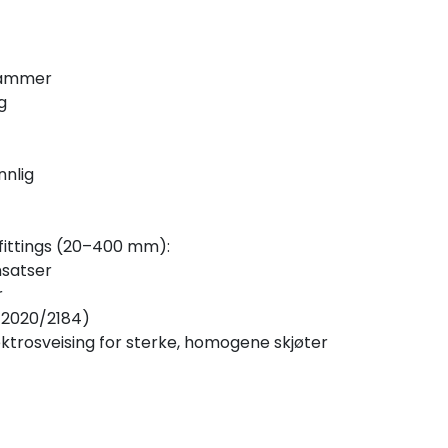
klammer
g
nnlig
fittings (20–400 mm):
nsatser
r
EU 2020/2184)
elektrosveising for sterke, homogene skjøter