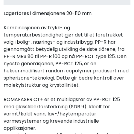
Lagerføres i dimensjonene 20-110 mm.
Kombinasjonen av trykk- og
temperaturbestandighet gjør det til et foretrukket
valg i bolig-, nærings- og industribygg. PP-R har
gjennomgått betydelig utvikling de siste tiårene, fra
PP-R MRS 80 til PP-R 100 og nå PP-RCT type 125. Den
nyeste generasjonen, PP-RCT 125, er en
heksenmodifisert random copolymer produsert med
spherizone-teknologi. Dette gir bedre kontroll over
molekylstruktur og krystallinitet.
ROMAFASER CT+ er et multilagsrør av PP-RCT 125
med glassfiberforsterkning (SDR 9). Ideelt for
varmt/kaldt vann, lav-/høytemperatur
varmesystemer og krevende industrielle
applikasjoner.