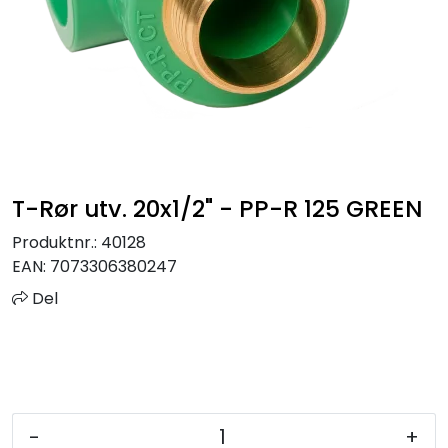
Sprinkler
Tappevann
Trinnlyd
Vannbehandling
T-Rør utv. 20x1/2" - PP-R 125 GREEN
Varmeanlegg
Produktnr.:
40128
EAN:
7073306380247
Outlet
Del
Utgått av sortiment
Kontakt oss
-
+