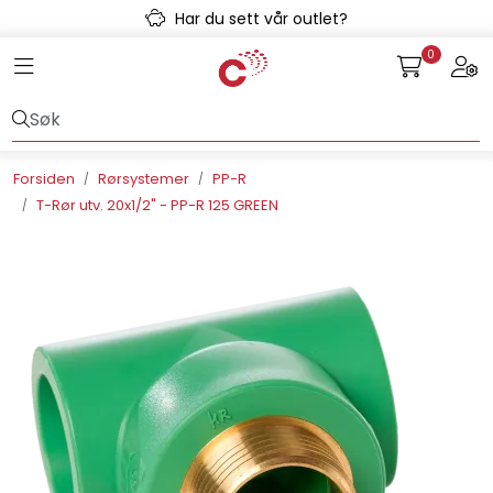
Skip to main content
Har du sett vår outlet?
0
Toggle navigation
Togg
Avløpssystem
Gulvvarme
Forsiden
Rørsystemer
PP-R
T-Rør utv. 20x1/2" - PP-R 125 GREEN
Kulvert
Prefab
Radonsikring
Rørsystemer
Snøsmelt