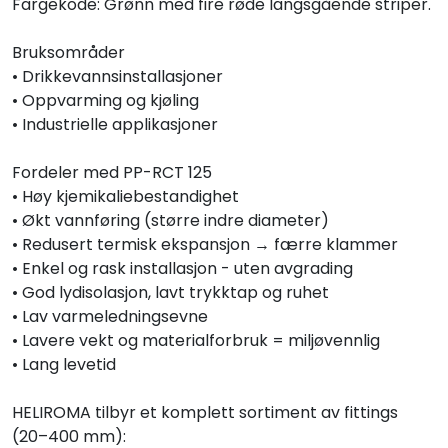
Fargekode: Grønn med fire røde langsgående striper.
Bruksområder
• Drikkevannsinstallasjoner
• Oppvarming og kjøling
• Industrielle applikasjoner
Fordeler med PP-RCT 125
• Høy kjemikaliebestandighet
• Økt vannføring (større indre diameter)
• Redusert termisk ekspansjon → færre klammer
• Enkel og rask installasjon - uten avgrading
• God lydisolasjon, lavt trykktap og ruhet
• Lav varmeledningsevne
• Lavere vekt og materialforbruk = miljøvennlig
• Lang levetid
HELIROMA tilbyr et komplett sortiment av fittings
(20–400 mm):