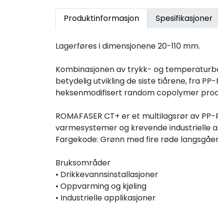
Produktinformasjon
Spesifikasjoner
Lagerføres i dimensjonene 20-110 mm.
Kombinasjonen av trykk- og temperaturbest
betydelig utvikling de siste tiårene, fra 
heksenmodifisert random copolymer produse
ROMAFASER CT+ er et multilagsrør av PP-R
varmesystemer og krevende industrielle a
Fargekode: Grønn med fire røde langsgåen
Bruksområder
• Drikkevannsinstallasjoner
• Oppvarming og kjøling
• Industrielle applikasjoner