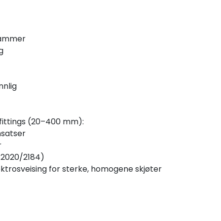
klammer
g
nnlig
fittings (20–400 mm):
nsatser
r
EU 2020/2184)
elektrosveising for sterke, homogene skjøter