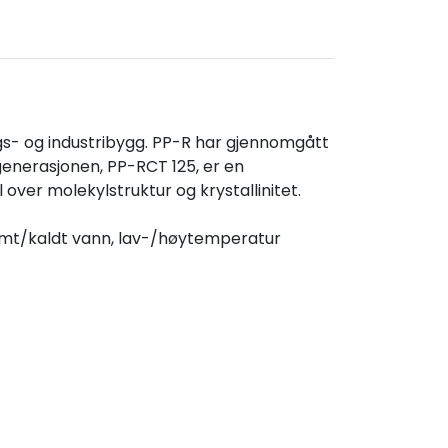
ngs- og industribygg. PP-R har gjennomgått
 generasjonen, PP-RCT 125, er en
ver molekylstruktur og krystallinitet.
armt/kaldt vann, lav-/høytemperatur