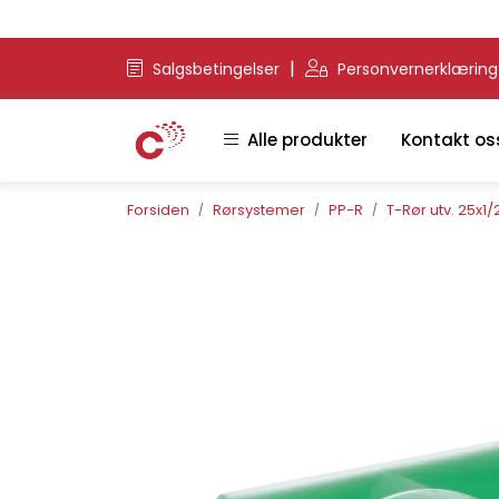
Skip to main content
|
Salgsbetingelser
Personvernerklærin
Alle produkter
Kontakt os
Forsiden
Rørsystemer
PP-R
T-Rør utv. 25x1/