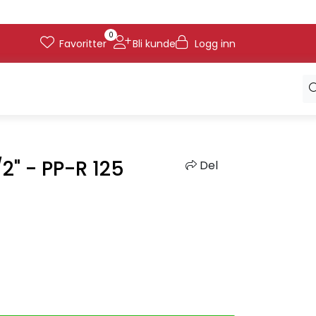
0
Favoritter
Bli kunde
Logg inn
/2" - PP-R 125
Del