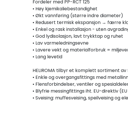
Fordeler med PP-RCT 125
• Høy kjemikaliebestandighet
• Økt vannføring (større indre diameter)
• Redusert termisk ekspansjon → færre 
• Enkel og rask installasjon - uten avgradin
• God lydisolasjon, lavt trykktap og ruhet
• Lav varmeledningsevne
• Lavere vekt og materialforbruk = miljøve
• Lang levetid
HELIROMA tilbyr et komplett sortiment av 
• Enkle og overgangsfittings med metallin
• Flensforbindelser, ventiler og spesialdele
• Blyfrie messingfittings iht. EU-direktiv (
• Sveising: muffesveising, speilveising og 