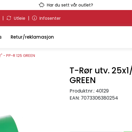
Har du sett vår outlet?
|
|
g
Utleie
Infosenter
s
Retur/reklamasjon
2" - PP-R 125 GREEN
T-Rør utv. 25x1
GREEN
Produktnr.:
40129
EAN:
7073306380254