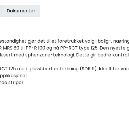
Dokumenter
andighet gjør det til et foretrukket valg i bolig-, næri
PP-R MRS 80 til PP-R 100 og nå PP-RCT type 125. Den nyeste
rt med spherizone-teknologi. Dette gir bedre kontroll o
CT 125 med glassfiberforsterkning (SDR 9). Ideelt for v
pplikasjoner.
de striper.