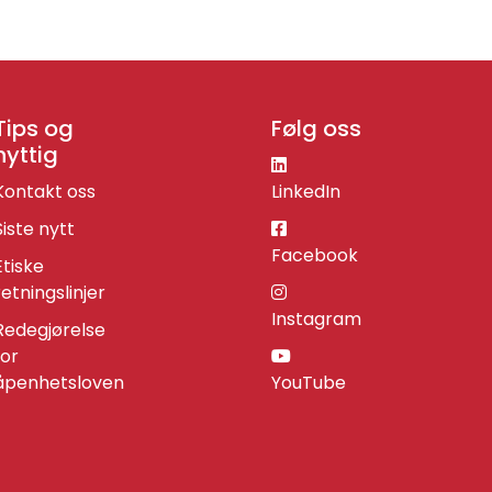
Tips og
Følg oss
nyttig
Kontakt oss
LinkedIn
Siste nytt
Facebook
Etiske
retningslinjer
Instagram
Redegjørelse
for
åpenhetsloven
YouTube