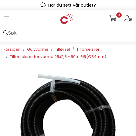
Skip to main content
Har du sett vår outlet?
0
Toggle navigation
Togg
Avløpssystem
Gulvvarme
Forsiden
Gulvvarme
Tilførsel
Tilførselsrør
Tilførselsrør for varme 25x2,3 - 50m RiR(Ø34mm)
Kulvert
Prefab
Radonsikring
Rørsystemer
Snøsmelt