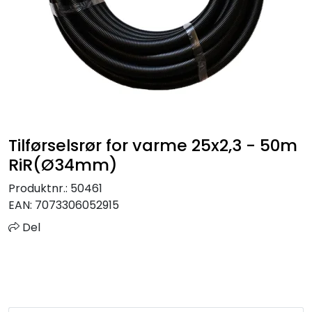
Sprinkler
Tappevann
Trinnlyd
Vannbehandling
Tilførselsrør for varme 25x2,3 - 50m
RiR(Ø34mm)
Varmeanlegg
Produktnr.:
50461
EAN:
7073306052915
Outlet
Del
Utgått av sortiment
Kontakt oss