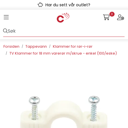
Skip to main content
Har du sett vår outlet?
0
Toggle navigation
Togg
Avløpssystem
Gulvvarme
Forsiden
Tappevann
Klammer for rør-i-rør
TV Klammer for 18 mm varerør m/skrue - enkel (100/eske)
Kulvert
Prefab
Radonsikring
Rørsystemer
Snøsmelt