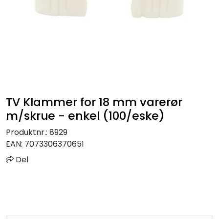
Sprinkler
Tappevann
Trinnlyd
Vannbehandling
TV Klammer for 18 mm varerør
m/skrue - enkel (100/eske)
Varmeanlegg
Produktnr.:
8929
EAN:
7073306370651
Outlet
Del
Utgått av sortiment
Kontakt oss