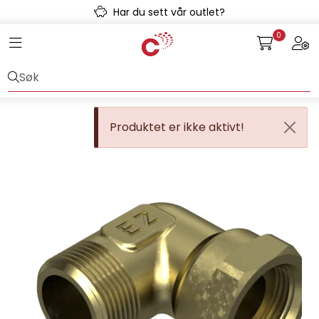
Skip to main content
Har du sett vår outlet?
0
Toggle navigation
Togg
Avløpssystem
Gulvvarme
Produktet er ikke aktivt!
Kulvert
Prefab
Radonsikring
Rørsystemer
Snøsmelt