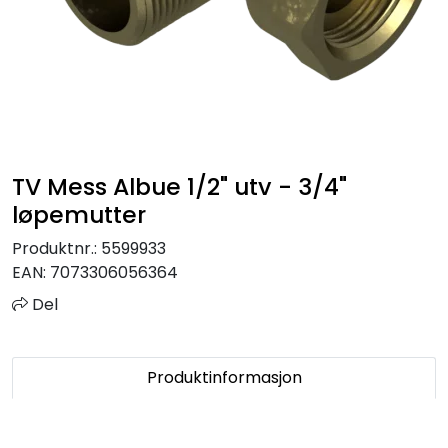
Sprinkler
Tappevann
Trinnlyd
TV Mess Albue 1/2" utv - 3/4"
Vannbehandling
løpemutter
Varmeanlegg
Produktnr.:
5599933
EAN:
7073306056364
Outlet
Del
Utgått av sortiment
Produktinformasjon
Kontakt oss