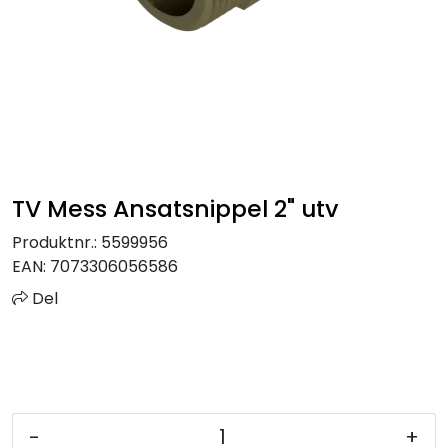
Sprinkler
Tappevann
Trinnlyd
Vannbehandling
TV Mess Ansatsnippel 2" utv
Varmeanlegg
Produktnr.:
5599956
EAN:
7073306056586
Outlet
Del
Utgått av sortiment
Kontakt oss
-
+