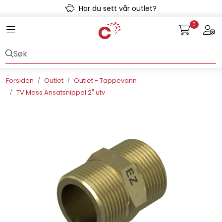
Skip to main content
Har du sett vår outlet?
0
Toggle navigation
Togg
Avløpssystem
Gulvvarme
Forsiden
Outlet
Outlet - Tappevann
TV Mess Ansatsnippel 2" utv
Kulvert
Prefab
Radonsikring
Rørsystemer
Snøsmelt