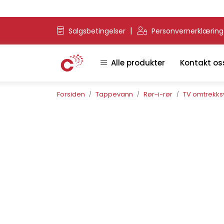
Skip to main content
|
Salgsbetingelser
Personvernerklærin
Alle produkter
Kontakt os
Forsiden
Tappevann
Rør-i-rør
TV omtrekksv