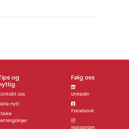
Tips og
Følg oss
nyttig
Kontakt oss
LinkedIn
Siste nytt
Facebook
Etiske
retningslinjer
Instagram