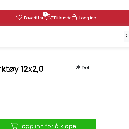
0
Favoritter
Bli kunde
Logg inn
ktøy 12x2,0
Del
Logg inn for å kjøpe