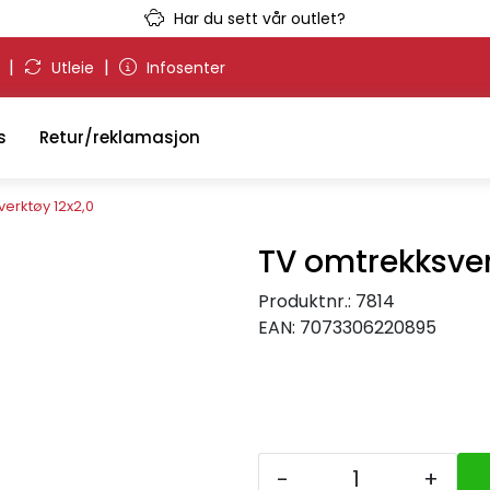
Har du sett vår outlet?
|
|
g
Utleie
Infosenter
s
Retur/reklamasjon
erktøy 12x2,0
TV omtrekksver
Produktnr.:
7814
EAN:
7073306220895
-
+