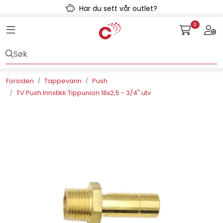
Skip to main content
Har du sett vår outlet?
0
Toggle navigation
Togg
Avløpssystem
Gulvvarme
Forsiden
Tappevann
Push
TV Push Innstikk Tippunion 18x2,5 - 3/4" utv
Kulvert
Prefab
Radonsikring
Rørsystemer
Snøsmelt