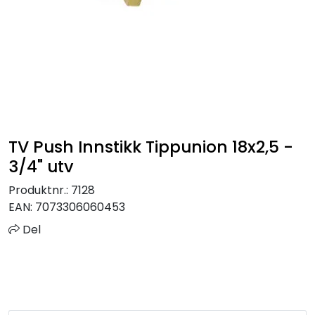
Sprinkler
Tappevann
Trinnlyd
Vannbehandling
TV Push Innstikk Tippunion 18x2,5 -
3/4" utv
Varmeanlegg
Produktnr.:
7128
EAN:
7073306060453
Outlet
Del
Utgått av sortiment
Kontakt oss