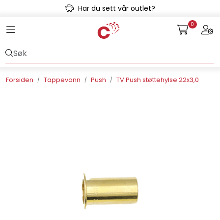
Skip to main content
Har du sett vår outlet?
0
Toggle navigation
Togg
Avløpssystem
Gulvvarme
Forsiden
Tappevann
Push
TV Push støttehylse 22x3,0
Kulvert
Prefab
Radonsikring
Rørsystemer
Snøsmelt