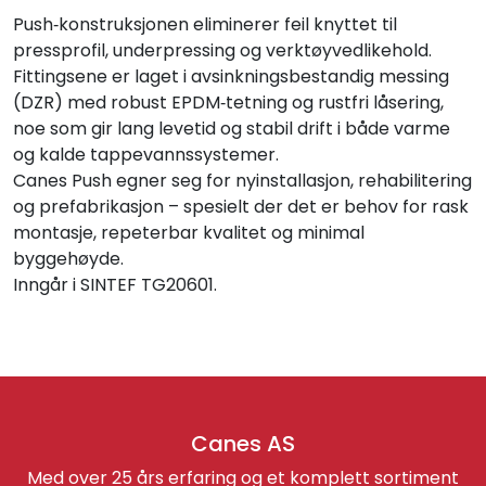
Push‑konstruksjonen eliminerer feil knyttet til
pressprofil, underpressing og verktøyvedlikehold.
Fittingsene er laget i avsinkningsbestandig messing
(DZR) med robust EPDM‑tetning og rustfri låsering,
noe som gir lang levetid og stabil drift i både varme
og kalde tappevannssystemer.
Canes Push egner seg for nyinstallasjon, rehabilitering
og prefabrikasjon – spesielt der det er behov for rask
montasje, repeterbar kvalitet og minimal
byggehøyde.
Inngår i SINTEF TG20601.
Canes AS
Med over 25 års erfaring og et komplett sortiment