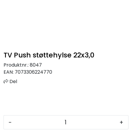
Sprinkler
Tappevann
Trinnlyd
TV Push støttehylse 22x3,0
Vannbehandling
Produktnr.:
8047
Varmeanlegg
EAN:
7073306224770
Del
Outlet
Utgått av sortiment
Kontakt oss
-
+