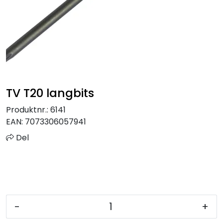
Sprinkler
Tappevann
Trinnlyd
TV T20 langbits
Vannbehandling
Produktnr.:
6141
Varmeanlegg
EAN:
7073306057941
Del
Outlet
Utgått av sortiment
Kontakt oss
-
+