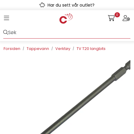
Skip to main content
Har du sett vår outlet?
0
Toggle navigation
Togg
Avløpssystem
Gulvvarme
Forsiden
Tappevann
Verktøy
TV T20 langbits
Kulvert
Prefab
Radonsikring
Rørsystemer
Snøsmelt