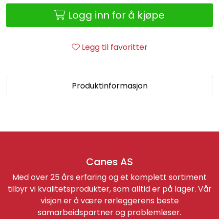
Retur/reklamasjon
Logg inn for å kjøpe
Legg til favoritter
Produktinformasjon
Canes AS
Med over 25 års erfaring og et komplett sortiment
tilbyr vi kvalitetsprodukter, som alltid er på lager. Vår
visjon er å være rørleggerens beste
samarbeidspartner og problemløser.